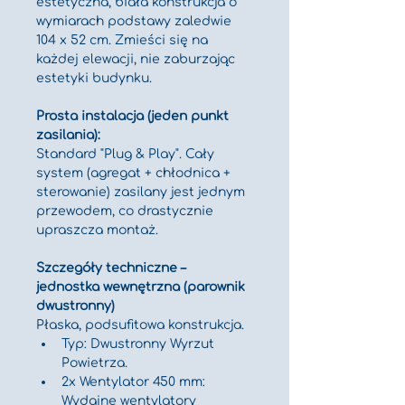
estetyczna, biała konstrukcja o 
wymiarach podstawy zaledwie 
104 x 52 cm. Zmieści się na 
każdej elewacji, nie zaburzając 
estetyki budynku.
Prosta instalacja (jeden punkt 
zasilania):
Standard "Plug & Play". Cały 
system (agregat + chłodnica + 
sterowanie) zasilany jest jednym 
przewodem, co drastycznie 
upraszcza montaż.
Szczegóły techniczne – 
jednostka wewnętrzna (parownik 
dwustronny)
Płaska, podsufitowa konstrukcja.
Typ: Dwustronny Wyrzut 
Powietrza.
2x Wentylator 450 mm: 
Wydajne wentylatory 