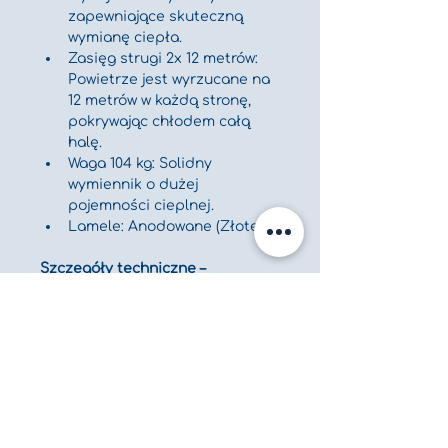
zapewniające skuteczną 
wymianę ciepła.
Zasięg strugi 2x 12 metrów: 
Powietrze jest wyrzucane na 
12 metrów w każdą stronę, 
pokrywając chłodem całą 
halę.
Waga 104 kg: Solidny 
wymiennik o dużej 
pojemności cieplnej.
Lamele: Anodowane (Złote).
Szczegóły techniczne – 
jednostka zewnętrzna (agregat)
Kompaktowa, cicha i estetyczna 
jednostka (Biała).
Technologia: Scroll Copeland 
(Spiralna).
Wymiary: Szer. 104 cm | Gł. 52 
cm | Wys. 110 cm.
Skraplacz: Gięty, rozwinięta 