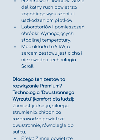
Przechowalni kwiatów: Gdzie 
delikatny ruch powietrza 
zapobiega wysuszaniu i 
uszkodzeniom płatków.
Laboratoriów i pomieszczeń 
obróbki: Wymagających 
stabilnej temperatury.
Moc układu to 9 kW, a 
sercem zestawu jest cicha i 
niezawodna technologia 
Scroll.
Dlaczego ten zestaw to 
rozwiązanie Premium?
Technologia "Dwustronnego 
Wyrzutu" (komfort dla ludzi):
Zamiast jednego, silnego 
strumienia, chłodnica 
rozprowadza powietrze 
dwustronnie, równolegle do 
sufitu.
Efekt: Zimne powietrze 