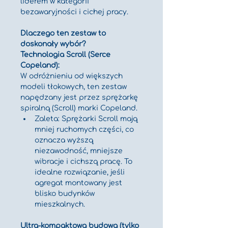
liderem w kategorii 
bezawaryjności i cichej pracy.
Dlaczego ten zestaw to 
doskonały wybór?
Technologia Scroll (Serce 
Copeland):
W odróżnieniu od większych 
modeli tłokowych, ten zestaw 
napędzany jest przez sprężarkę 
spiralną (Scroll) marki Copeland.
Zaleta: Sprężarki Scroll mają 
mniej ruchomych części, co 
oznacza wyższą 
niezawodność, mniejsze 
wibracje i cichszą pracę. To 
idealne rozwiązanie, jeśli 
agregat montowany jest 
blisko budynków 
mieszkalnych.
Ultra-kompaktowa budowa (tylko 