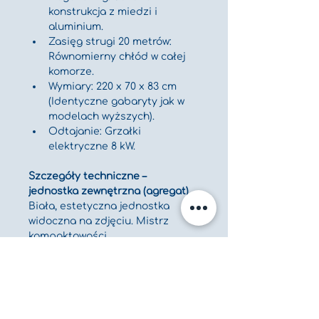
konstrukcja z miedzi i 
aluminium.
Zasięg strugi 20 metrów: 
Równomierny chłód w całej 
komorze.
Wymiary: 220 x 70 x 83 cm 
(Identyczne gabaryty jak w 
modelach wyższych).
Odtajanie: Grzałki 
elektryczne 8 kW.
Szczegóły techniczne – 
jednostka zewnętrzna (agregat)
Biała, estetyczna jednostka 
widoczna na zdjęciu. Mistrz 
kompaktowości.
Wymiary: Szer. 104 cm | Gł. 52 
cm | Wys. 110 cm.
Skraplacz: Gięty, rozwinięta 
szerokość 140 cm.
Wentylatory: 2x 400 mm 