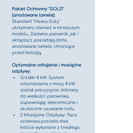
Pakiet Ochronny "GOLD" 
(anodowane lamele):
Standard "Heavy Duty" 
utrzymany również w mniejszym 
modelu. Zarówno parownik, jak i 
skraplacz posiadają złote, 
anodowane lamele, chroniące 
przed korozją.
Optymalne odtajanie i mosiężne 
odpływy:
Grzałki 8 kW: System 
odszraniania o mocy 8 kW 
został precyzyjnie dobrany 
do wielkości parownika, 
zapewniając ekonomiczne i 
skuteczne usuwanie lodu.
2 Mosiężne Odpływy: Taca 
ociekowa posiada dwa 
króćce wykonane z trwałego 