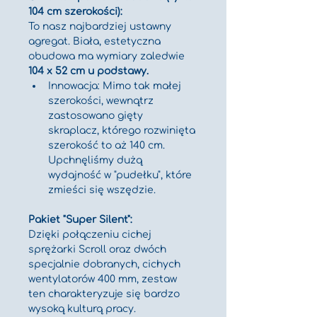
104 cm szerokości):
To nasz najbardziej ustawny 
agregat. Biała, estetyczna 
obudowa ma wymiary zaledwie 
104 x 52 cm u podstawy.
Innowacja: Mimo tak małej 
szerokości, wewnątrz 
zastosowano gięty 
skraplacz, którego rozwinięta 
szerokość to aż 140 cm. 
Upchnęliśmy dużą 
wydajność w "pudełku", które 
zmieści się wszędzie.
Pakiet "Super Silent":
Dzięki połączeniu cichej 
sprężarki Scroll oraz dwóch 
specjalnie dobranych, cichych 
wentylatorów 400 mm, zestaw 
ten charakteryzuje się bardzo 
wysoką kulturą pracy.