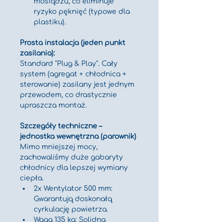
mosiądzu, co eliminuje 
ryzyko pęknięć (typowe dla 
plastiku).
Prosta instalacja (jeden punkt 
zasilania):
Standard "Plug & Play". Cały 
system (agregat + chłodnica + 
sterowanie) zasilany jest jednym 
przewodem, co drastycznie 
upraszcza montaż.
Szczegóły techniczne – 
jednostka wewnętrzna (parownik)
Mimo mniejszej mocy, 
zachowaliśmy duże gabaryty 
chłodnicy dla lepszej wymiany 
ciepła.
2x Wentylator 500 mm: 
Gwarantują doskonałą 
cyrkulację powietrza.
Waga 135 kg: Solidna 