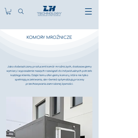
KOMORY MROŹNICZE
​Jako doświadczony producent komór mroźniczych, dostosowujemy
wymiary i wyposażenie naszych rozwiązań do indywidualnych potrzeb
każdego klienta. Dzięki temu oferujemy komory, które nie tylko
spełniają oczekiwania, ale również optymalizują procesy
przechowywania zamrożonej żywności.