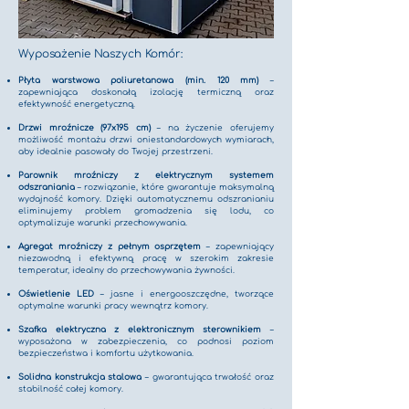
Wyposażenie Naszych Komór:
Płyta warstwowa poliuretanowa (min. 120 mm)
–
zapewniająca doskonałą izolację termiczną oraz
efektywność energetyczną.
Drzwi mroźnicze (97x195 cm)
– na życzenie oferujemy
możliwość montażu drzwi oniestandardowych wymiarach,
aby idealnie pasowały do Twojej przestrzeni.
Parownik mroźniczy z elektrycznym systemem
odszraniania
– rozwiązanie, które gwarantuje maksymalną
wydajność komory. Dzięki automatycznemu odszranianiu
eliminujemy problem gromadzenia się lodu, co
optymalizuje warunki przechowywania.
Agregat mroźniczy z pełnym osprzętem
– zapewniający
niezawodną i efektywną pracę w szerokim zakresie
temperatur, idealny do przechowywania żywności.
Oświetlenie LED
– jasne i energooszczędne, tworzące
optymalne warunki pracy wewnątrz komory.
Szafka elektryczna z elektronicznym sterownikiem
–
wyposażona w zabezpieczenia, co podnosi poziom
bezpieczeństwa i komfortu użytkowania.
Solidna konstrukcja stalowa
– gwarantująca trwałość oraz
stabilność całej komory.