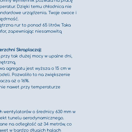
gromny wymiennik pozwala na pracę 
peratur. Dzięki temu chłodnica nie 
andardowe urządzenia. Twoje owoce i 
jędrność.
trzna rur to ponad 65 litrów. Taka 
ufor, zapewniając niesamowitą 
erzchni Skraplacza):
przy tak dużej mocy w upalne dni, 
nętrzną.
a agregatu jest wyższa o 15 cm w 
eli. Pozwoliło to na zwiększenie 
acza aż o 16%.
lnie nawet przy temperaturze 
h wentylatorów o średnicy 630 mm w 
fekt tunelu aerodynamicznego. 
ane na odległość aż 34 metrów, co 
awet w bardzo długich halach 