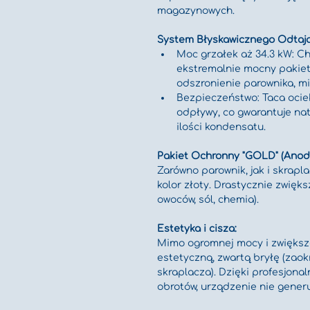
magazynowych.
System Błyskawicznego Odtajan
Moc grzałek aż 34.3 kW: C
ekstremalnie mocny pakiet
odszronienie parownika, mi
Bezpieczeństwo: Taca ocie
odpływy, co gwarantuje n
ilości kondensatu.
Pakiet Ochronny "GOLD" (Anod
Zarówno parownik, jak i skrap
kolor złoty. Drastycznie zwięk
owoców, sól, chemia).
Estetyka i cisza:
Mimo ogromnej mocy i zwiększ
estetyczną, zwartą bryłę (zaok
skraplacza). Dzięki profesjona
obrotów, urządzenie nie gener