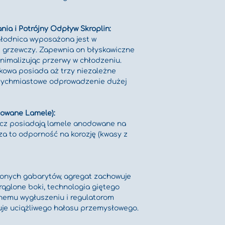
ia i Potrójny Odpływ Skroplin:
hłodnica wyposażona jest w 
 grzewczy. Zapewnia on błyskawiczne 
nimalizując przerwy w chłodzeniu.
kowa posiada aż trzy niezależne 
atychmiastowe odprowadzenie dużej 
owane Lamele):
lacz posiadają lamele anodowane na 
sza to odporność na korozję (kwasy z 
onych gabarytów, agregat zachowuje 
rąglone boki, technologia giętego 
lnemu wygłuszeniu i regulatorom 
uje uciążliwego hałasu przemysłowego.