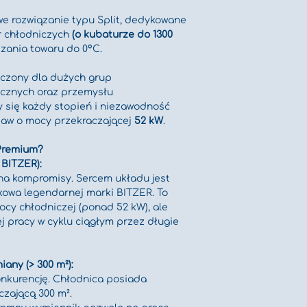
 rozwiązanie typu Split, dedykowane 
 chłodniczych 
(o kubaturze do 1300 
dzania towaru do 0°C.
czony dla dużych grup 
ycznych oraz przemysłu 
y się każdy stopień i niezawodność 
taw o mocy przekraczającej 
52 kW
.
 Premium?
 BITZER):
na kompromisy. Sercem układu jest 
owa legendarnej marki BITZER. To 
ocy chłodniczej (ponad 52 kW), ale 
 pracy w cyklu ciągłym przez długie 
any (> 300 m²):
onkurencję. Chłodnica posiada 
zającą 300 m².