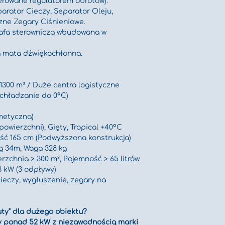
erowane regulatorem obrotów).
rator Cieczy, Separator Oleju, 
zne Zegary Ciśnieniowe.
afa sterownicza wbudowana w 
a mata dźwiękochłonna.
1300 m³ / Duże centra logistyczne
Schładzanie do 0°C)
metyczna)
powierzchni), Gięty, Tropical +40°C
ść 165 cm (Podwyższona konstrukcja)
g 34m, Waga 328 kg
rzchnia > 300 m², Pojemność > 65 litrów
3 kW (3 odpływy)
cieczy, wygłuszenie, zegary na 
ty" dla dużego obiektu?
y ponad 52 kW z niezawodnością marki 