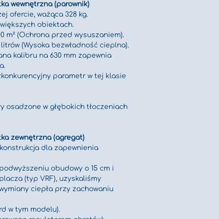
tka wewnętrzna (parownik)
j ofercie, ważąca 328 kg. 
większych obiektach.
00 m² (Ochrona przed wysuszaniem).
litrów (Wysoka bezwładność cieplna).
ana kalibru na 630 mm zapewnia 
a.
zkonkurencyjny parametr w tej klasie 
ory osadzone w głębokich tłoczeniach 
tka zewnętrzna (agregat)
onstrukcja dla zapewnienia 
 podwyższeniu obudowy o 15 cm i 
lacza (typ VRF), uzyskaliśmy 
wymiany ciepła przy zachowaniu 
rd w tym modelu).