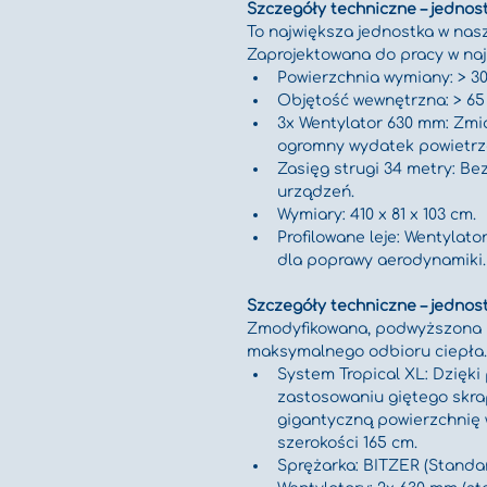
Szczegóły techniczne – jednos
To największa jednostka w nasze
Zaprojektowana do pracy w naj
Powierzchnia wymiany: > 3
Objętość wewnętrzna: > 65 
3x Wentylator 630 mm: Zmi
ogromny wydatek powietrz
Zasięg strugi 34 metry: Be
urządzeń.
Wymiary: 410 x 81 x 103 cm.
Profilowane leje: Wentylat
dla poprawy aerodynamiki.
Szczegóły techniczne – jednos
Zmodyfikowana, podwyższona k
maksymalnego odbioru ciepła.
System Tropical XL: Dzięki
zastosowaniu giętego skrap
gigantyczną powierzchnię 
szerokości 165 cm.
Sprężarka: BITZER (Standa