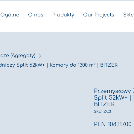
Ogólne
O nas
Produkty
Our Projects
Skl
cze (Agregaty)
iczy Split 52kW+ | Komory do 1300 m³ | BITZER
Przemysłowy 
Split 52kW+ |
BITZER
SKU: ZC3
PLN 108,117.00