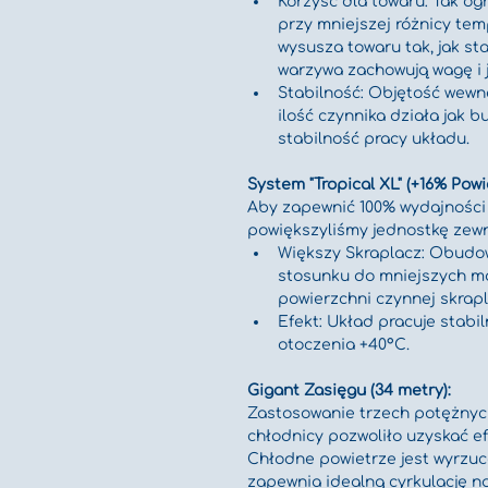
Korzyść dla towaru: Tak o
przy mniejszej różnicy tem
wysusza towaru tak, jak st
warzywa zachowują wagę i 
Stabilność: Objętość wewnę
ilość czynnika działa jak b
stabilność pracy układu.
System "Tropical XL" (+16% Powi
Aby zapewnić 100% wydajności 
powiększyliśmy jednostkę zew
Większy Skraplacz: Obudow
stosunku do mniejszych mod
powierzchni czynnej skrapl
Efekt: Układ pracuje stabi
otoczenia +40°C.
Gigant Zasięgu (34 metry):
Zastosowanie trzech potężnyc
chłodnicy pozwoliło uzyskać e
Chłodne powietrze jest wyrzuc
zapewnia idealną cyrkulację n