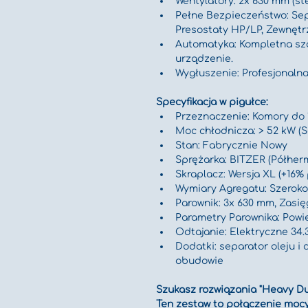
Wentylatory: 2x 630 mm (st
Pełne Bezpieczeństwo: Sepa
Presostaty HP/LP, Zewnętr
Automatyka: Kompletna sz
urządzenie.
Wygłuszenie: Profesjonaln
Specyfikacja w pigułce:
Przeznaczenie: Komory do 
Moc chłodnicza: > 52 kW (
Stan: Fabrycznie Nowy
Sprężarka: BITZER (Półher
Skraplacz: Wersja XL (+16% 
Wymiary Agregatu: Szeroko
Parownik: 3x 630 mm, Zasię
Parametry Parownika: Powie
Odtajanie: Elektryczne 34.
Dodatki: separator oleju i 
obudowie
Szukasz rozwiązania "Heavy Du
Ten zestaw to połączenie moc