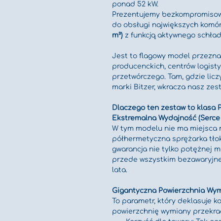
ponad 52 kW.
Prezentujemy bezkompromisowe
do obsługi największych komór
m³)
 z funkcją aktywnego schła
Jest to flagowy model przezna
producenckich, centrów logist
przetwórczego. Tam, gdzie licz
marki Bitzer, wkracza nasz zes
Dlaczego ten zestaw to klasa
Ekstremalna Wydajność (Serce
W tym modelu nie ma miejsca 
półhermetyczna sprężarka tłok
gwarancja nie tylko potężnej m
przede wszystkim bezawaryjnej
lata.
Gigantyczna Powierzchnia Wymi
To parametr, który deklasuje k
powierzchnię wymiany przekrac